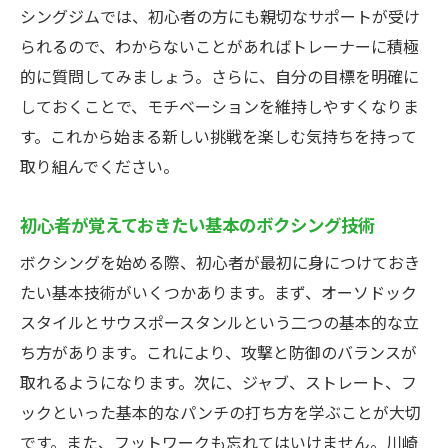
シングジムでは、初心者の方にも親切なサポートが受け
トレーナーとの信頼関係の築き方
られるので、わからないことがあればトレーナーに積極
トレーナーからの個別フィードバック
的に質問してみましょう。さらに、自分の目標を明確に
トレーナーの資格と実績
しておくことで、モチベーションを維持しやすくなりま
初心者に対するトレーナーのサポート体制
す。これから始まる新しい挑戦を楽しむ気持ちを持って
取り組んでください。
川崎市ボクシングジムでのトレーニングを楽し
む方法
初心者が覚えておきたい基本のボクシング技術
楽しく続けるためのモチベーション維持方
法
ボクシングを始める際、初心者が最初に身につけておき
たい基本技術がいくつかあります。まず、オーソドック
仲間と一緒にトレーニングするメリット
スタイルとサウスポースタンルという二つの基本的な立
ボクシングを楽しむための音楽とリズム
ち方があります。これにより、攻撃と防御のバランスが
トレーニングの合間に楽しめるリフレッシ
取れるようになります。次に、ジャブ、ストレート、フ
ュ方法
ックといった基本的なパンチの打ち方を学ぶことが大切
進捗を記録して達成感を感じる
です。また、フットワークも忘れてはいけません。川崎