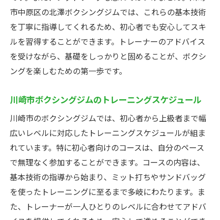
イベントや試合に参加して楽しむ
市中原区の北澤ボクシングジムでは、これらの基本技術
初心者でも続けやすい川崎市ボクシングジムの
を丁寧に指導してくれるため、初心者でも安心してスキ
特徴
ルを習得することができます。トレーナーのアドバイス
定期的なカウンセリングとフィードバック
を受けながら、基礎をしっかりと固めることが、ボクシ
ングを楽しむための第一歩です。
多様なクラスと柔軟なスケジュール
ジム内でのコミュニティ活動
川崎市ボクシングジムのトレーニングスケジュール
初心者向けのサポートプログラム
川崎市のボクシングジムでは、初心者から上級者まで幅
モチベーションアップのためのイベント
広いレベルに対応したトレーニングスケジュールが組ま
続けやすい料金プランと特典
れています。特に初心者向けのコースは、自分のペース
で無理なく参加することができます。コースの内容は、
基本技術の指導から始まり、ミット打ちやサンドバッグ
を使ったトレーニングに至るまで多岐にわたります。ま
た、トレーナーが一人ひとりのレベルに合わせてアドバ