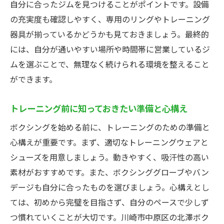
自分に合ったジムを見つけることがポイントです。設備
川崎市のボクシングジムの口コミと評判
の充実度も確認しやすく、専用のリングやトレーニング
ボクシングジムだからこそのサポート体制
器具が揃っているかどうかも見ておきましょう。最終的
初めてのボクシングは川崎市ボクシングジムで
には、自分が通いやすい場所や時間帯に営業しているジ
安心スタート
ムを選ぶことで、無理なく続けられる環境を整えること
初回体験レッスンの流れと内容
ができます。
初心者向けのカスタマイズプログラム
トレーナーとのマンツーマン指導の魅力
トレーニング前に知っておきたい準備と心構え
ジムの雰囲気とスタッフの対応
ボクシングを始める前に、トレーニングのための準備と
安心して通えるジムのセキュリティ対策
心構えが重要です。まず、適切なトレーニングウェアと
初めてでも楽しく通える工夫
シューズを用意しましょう。動きやすく、吸汗性の高い
素材がおすすめです。また、ボクシンググローブやバン
川崎市ボクシングジムで経験豊富なトレーナー
デージも自分に合ったものを選びましょう。心構えとし
から学ぶ
ては、初めから完璧を目指さず、自分のペースで少しず
経験豊富なトレーナーのプロフィール紹介
つ慣れていくことが大切です。川崎市中原区の北澤ボク
初心者への優しい指導方法