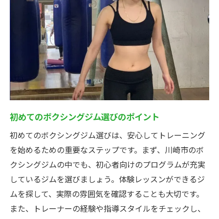
ジム内の快適な環境と衛生管理
初心者が安心して利用できるロッカーとシ
ャワー施設
トレーニングに集中できる静かな環境
デジタルツールを使ったトレーニング管理
川崎市ボクシングジムのアメニティとサー
ビス
初めてのボクシングジム選びのポイント
川崎市で初心者がボクシングを始めるべき理由
初めてのボクシングジム選びは、安心してトレーニング
初心者に優しい地域密着型のジムが多い
を始めるための重要なステップです。まず、川崎市のボ
川崎市のボクシングジムのアクセスの良さ
クシングジムの中でも、初心者向けのプログラムが充実
地元で続けやすい環境が整っている
しているジムを選びましょう。体験レッスンができるジ
地域イベントや交流会でモチベーションア
ムを探して、実際の雰囲気を確認することも大切です。
ップ
また、トレーナーの経験や指導スタイルをチェックし、