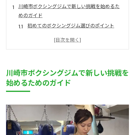
川崎市ボクシングジムで新しい挑戦を始めるた
めのガイド
初めてのボクシングジム選びのポイント
トレーニング前に知っておきたい準備と心
構え
初心者が覚えておきたい基本のボクシング
技術
川崎市ボクシングジムで新しい挑戦を
川崎市ボクシングジムのトレーニングスケ
始めるためのガイド
ジュール
初心者向けのトレーニング期間と目標設定
ボクシングを始めるための必要な道具
川崎市ボクシングジムの設備と初心者に優しい
環境とは
最新のトレーニング設備の紹介