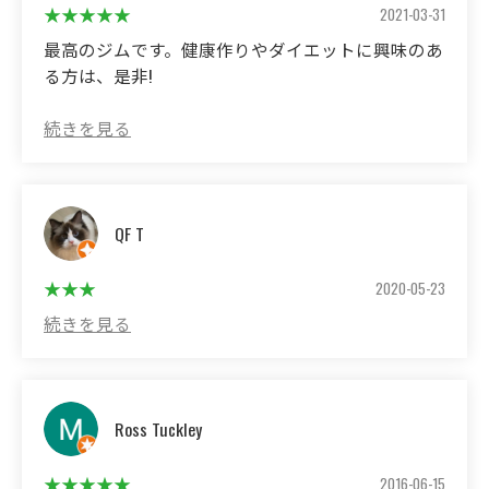
told me about it. For beginners, just hearing the sound of
2021-03-31
punches from the skilled players around them can be
最高のジムです。健康作りやダイエットに興味のあ
painful. There is no sense of excitement like seniority!
る方は、是非!
(Translated by Google)
It's the best gym. If you are interested in health promotion
and diet, please check it out!
QF T
2020-05-23
Ross Tuckley
2016-06-15