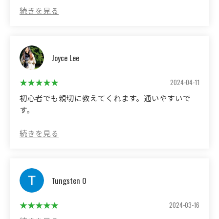
(Translated by Google)
It's more fun than muscle training and can be continued for
a long time. It is especially recommended for women as the
membership fee is reasonable.
Joyce Lee
2024-04-11
初心者でも親切に教えてくれます。通いやすいで
す。
(Translated by Google)
Even beginners will be taught kindly. It's easy to go.
Tungsten O
2024-03-16