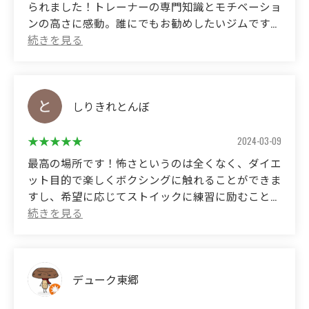
られました！トレーナーの専門知識とモチベーショ
ンの高さに感動。誰にでもお勧めしたいジムです！
老若男女問わず、オススメできるジムです⤴️
(Translated by Google)
(Translated by Google)
I had the best fitness experience at Kitazawa Boxing Gym! I
I think this is the best gym you can stay at for a long time.
was impressed by the trainer's expertise and high level of
motivation. This is a gym I would recommend to anyone!
しりきれとんぼ
The gym is kept very clean.
2024-03-09
From those looking to lose weight to those who want to
最高の場所です！怖さというのは全くなく、ダイエ
become professionals
ット目的で楽しくボクシングに触れることができま
It is being responded to enthusiastically.
すし、希望に応じてストイックに練習に励むことも
できます！会長はじめ会員同士も非常に仲が良く、
For training kids boxers,
様々な企画を通じて楽しいジムライフを送ることが
I'm putting a lot of effort into it.
できます！
From mentally weak children to those with excess strength,
through boxing
日々の生活に刺激がほしいなぁと思う方は仕事終わ
デューク東郷
You can train your mental strength.
りに是非^_^