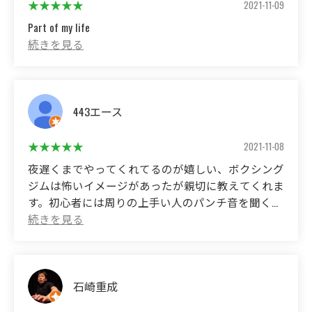
This is a gym that I can recommend to everyone, regardless
2021-11-09
(Translated by Google)
of age or gender.
Part of my life
It's the best place! There's nothing scary about it, and you
can enjoy boxing for the purpose of losing weight, and you
can practice stoically if you wish! The chairman and other
members are all very friendly, and you can enjoy a fun gym
life through various projects!
443エース
If you want some stimulation in your daily life, please come
2021-11-08
after work ^_^
夜遅くまでやってくれてるのが嬉しい、ボクシング
ジムは怖いイメージがあったが親切に教えてくれま
す。初心者には周りの上手い人のパンチ音を聞くだ
けで痛そうです。年功序列のようなオラオラ感もあ
りません！
(Translated by Google)
I'm glad they're open until late at night, and although I had
石崎重成
the impression that the boxing gym was scary, they kindly