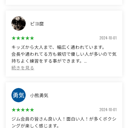
い環境だと思います。
(Translated by Google)
Most of the people at the gym are serious and kind, and you
ピヨ麿
can practice in a homely atmosphere.
We have a wide range of people, from people who just want
2024-10-01
to take up boxing to people who compete professionally, so I
キッズから大人まで、幅広く通われています。
think it's an environment that anyone can easily get used to.
会長や通われてる方も親切で優しい人が多いので気
持ちよく練習をする事ができます。
格闘技ジム特有の怖い感じとかもなく、時間も平日
は22時までやっていて通いやすいのでおすすめです
👌
(Translated by Google)
小熊勇気
It is visited by a wide range of people, from children to
adults.
2024-10-01
Many of the presidents and people who attend are kind and
ジム会員の皆さん良い人！面白い人！が多くボクシ
kind, so you can practice comfortably.
ングが楽しく感じます。