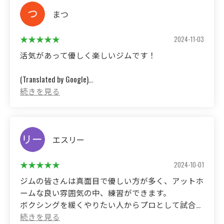
The space, equipment is clean, and there are many kind
people, so you can concentrate on practicing.
まつ
2024-11-03
活気があって優しく楽しいジムです！
(Translated by Google)
It's a lively, friendly and fun gym!
エスリー
2024-10-01
ジムの皆さんは真面目で優しい方が多く、アットホ
ームな良い雰囲気の中、練習ができます。
ボクシングを緩くやりたい人からプロとして試合に
出る人まで幅広くいるため、どなたでも馴染みやす