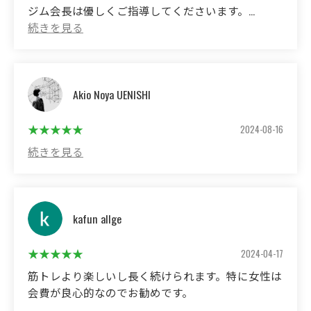
I recommend it because it doesn't have the scary feeling
ジム会長は優しくご指導してくださいます。
that is typical of martial arts gyms, and it's open until 10pm
on weekdays, so it's easy to go.
(Translated by Google)
All gym members are good people! Interesting person! There
are many things that make boxing fun.
The gym president will kindly guide you.
Akio Noya UENISHI
2024-08-16
kafun allge
2024-04-17
筋トレより楽しいし長く続けられます。特に女性は
会費が良心的なのでお勧めです。