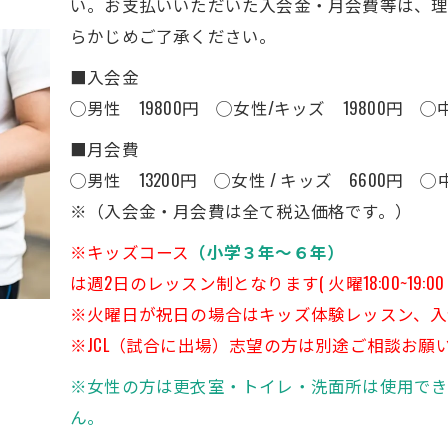
い。お支払いいただいた入会金・月会費等は、理
らかじめご了承ください。
■入会金
◯男性 19800円 ◯女性/キッズ 19800円 ◯中
■月会費
◯男性 13200円 ◯女性 / キッズ 6600円 ◯
※（入会金・月会費は全て税込価格です。）
※キッズコース
（小学３年～６年）
は週2日のレッスン制となります( 火曜18:00~19:00 日曜 
※火曜日が祝日の場合はキッズ体験レッスン、入
※JCL（試合に出場）志望の方は別途ご相談お願
※女性の方は更衣室・トイレ・洗面所は使用で
ん。