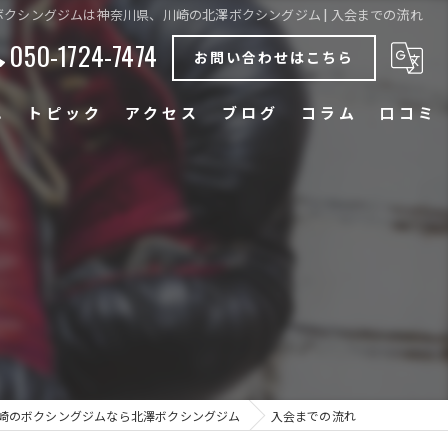
ボクシングジムは神奈川県、川崎の北澤ボクシングジム | 入会までの流れ
050-1724-7474
お問い合わせはこちら
れ
トピック
アクセス
ブログ
コラム
口コミ
ダイエット
エクササイズ
フィットネス
体験
トレーニング
崎のボクシングジムなら北澤ボクシングジム
入会までの流れ