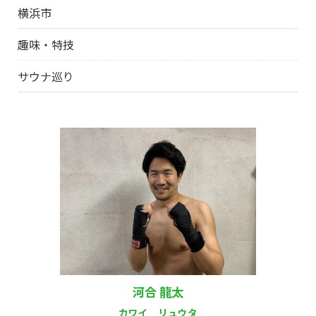
横浜市
趣味・特技
サウナ巡り
河合 龍太
カワイ リュウタ