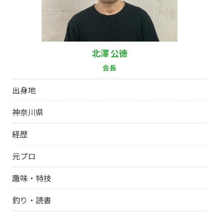
北澤 公徳
会長
出身地
神奈川県
経歴
元プロ
趣味・特技
釣り・読書