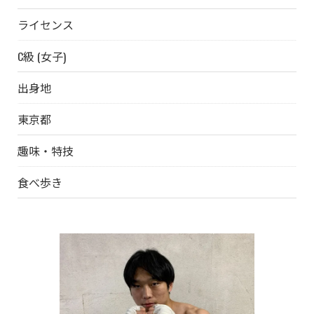
ライセンス
C級 (女子)
出身地
東京都
趣味・特技
食べ歩き