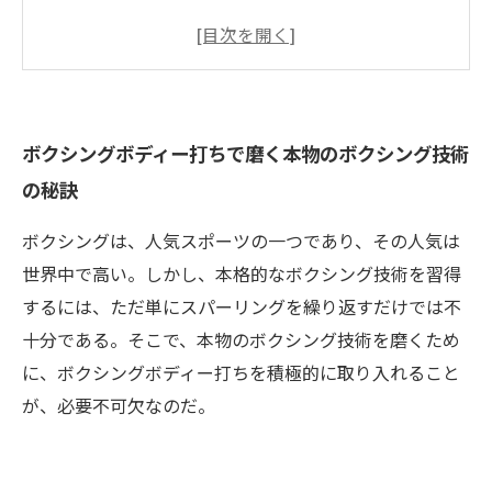
ボクシング技術の本質は基礎技術にあり
ボクシングボディー打ちで培うスピードと反射
神経
ボクシングボディー打ちでメンタルの鍛錬も可
ボクシングボディー打ちで磨く本物のボクシング技術
能
の秘訣
まとめ
ボクシングは、人気スポーツの一つであり、その人気は
世界中で高い。しかし、本格的なボクシング技術を習得
するには、ただ単にスパーリングを繰り返すだけでは不
十分である。そこで、本物のボクシング技術を磨くため
に、ボクシングボディー打ちを積極的に取り入れること
が、必要不可欠なのだ。